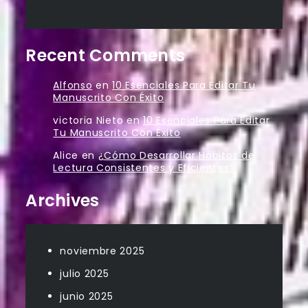
Recent Comments
Alfonso
en
10 Esenciales Para Editar Tu
Manuscrito Con Éxito
victoria Nieto
en
10 Esenciales Para Editar
Tu Manuscrito Con Éxito
Alice
en
¿Cómo Desarrollar Hábitos de
Lectura Consistentes y Eficientes?
Archives
noviembre 2025
julio 2025
junio 2025