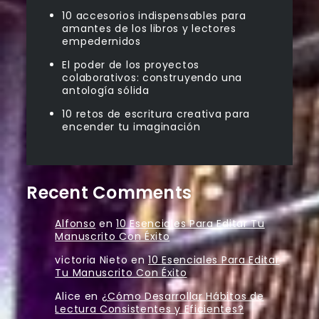
10 accesorios indispensables para
amantes de los libros y lectores
empedernidos
El poder de los proyectos
colaborativos: construyendo una
antología sólida
10 retos de escritura creativa para
encender tu imaginación
Recent Comments
Alfonso
en
10 Esenciales Para Editar Tu
Manuscrito Con Éxito
victoria Nieto
en
10 Esenciales Para Editar
Tu Manuscrito Con Éxito
Alice
en
¿Cómo Desarrollar Hábitos de
Lectura Consistentes y Eficientes?