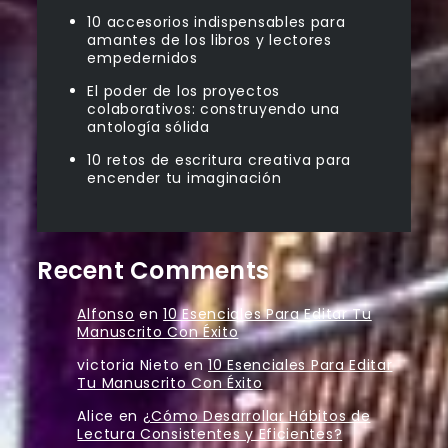
10 accesorios indispensables para
amantes de los libros y lectores
empedernidos
El poder de los proyectos
colaborativos: construyendo una
antología sólida
10 retos de escritura creativa para
encender tu imaginación
Recent Comments
Alfonso
en
10 Esenciales Para Editar Tu
Manuscrito Con Éxito
victoria Nieto
en
10 Esenciales Para Editar
Tu Manuscrito Con Éxito
Alice
en
¿Cómo Desarrollar Hábitos de
Lectura Consistentes y Eficientes?